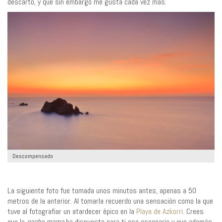
descarto, y que sin embargo me gusta cada vez más.
Descompensado
La siguiente foto fue tomada unos minutos antes, apenas a 50
metros de la anterior. Al tomarla recuerdo una sensación como la que
tuve al fotografiar un atardecer épico en la
Playa de Azkorri
. Crees
que la
pacha mama
ha dispuesto para ti ese escenario y que además