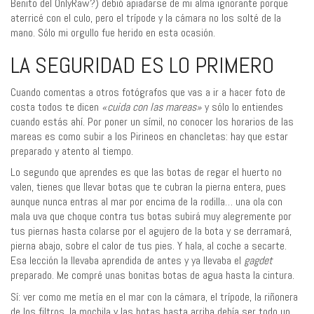
Benito del OnlyRaw?) debió apiadarse de mi alma ignorante porque
aterricé con el culo, pero el trípode y la cámara no los solté de la
mano. Sólo mi orgullo fue herido en esta ocasión.
LA SEGURIDAD ES LO PRIMERO
Cuando comentas a otros fotógrafos que vas a ir a hacer foto de
costa todos te dicen
«cuida con las mareas»
y sólo lo entiendes
cuando estás ahí. Por poner un símil, no conocer los horarios de las
mareas es como subir a los Pirineos en chancletas: hay que estar
preparado y atento al tiempo.
Lo segundo que aprendes es que las botas de regar el huerto no
valen, tienes que llevar botas que te cubran la pierna entera, pues
aunque nunca entras al mar por encima de la rodilla… una ola con
mala uva que choque contra tus botas subirá muy alegremente por
tus piernas hasta colarse por el agujero de la bota y se derramará,
pierna abajo, sobre el calor de tus pies. Y hala, al coche a secarte.
Esa lección la llevaba aprendida de antes y ya llevaba el
gagdet
preparado. Me compré unas bonitas botas de agua hasta la cintura.
Sí: ver como me metía en el mar con la cámara, el trípode, la riñonera
de los filtros, la mochila y las botas hasta arriba debía ser todo un