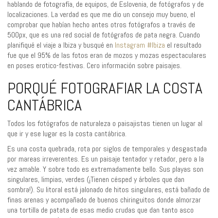
hablando de fotografía, de equipos, de Eslovenia, de fotógrafos y de
localizaciones. La verdad es que me dio un consejo muy bueno, el
comprobar que habían hecho antes otros fotógrafos a través de
500px, que es una red social de fotógrafos de pata negra. Cuando
planifiqué el viaje a Ibiza y busqué en
Instagram #Ibiza
el resultado
fue que el 95% de las fotos eran de mozos y mozas espectaculares
en poses erotico-festivas. Cero información sobre paisajes.
PORQUÉ FOTOGRAFIAR LA COSTA
CANTÁBRICA
Todos los fotógrafos de naturaleza o paisajistas tienen un lugar al
que ir y ese lugar es la costa cantábrica.
Es una costa quebrada, rota por siglos de temporales y desgastada
por mareas irreverentes. Es un paisaje tentador y retador, pero a la
vez amable. Y sobre todo es extremadamente bello. Sus playas son
singulares, limpias, verdes (¡Tienen césped y árboles que dan
sombra!). Su litoral está jalonado de hitos singulares, está bañado de
finas arenas y acompañado de buenos chiringuitos donde almorzar
una tortilla de patata de esas medio crudas que dan tanto asco