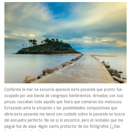
Conforme la mar se escurría apareció esta pasarela que pronto fue
ocupada por una banda de cangrejos hambrientos. Armados con sus
pinzas rascaban todo aquello que fuera que comieran los moluscos.
Extasiado ante la situación y las posibilidades compositivas que
abría esta pasarela me lancé con cuidado sobre la pasarela en busca
del encuadre perfecto. No sé si lo encontré, pero el resbalón que me
pegué fue de aúpa. Algún santo protector de los fotógrafos (¿San