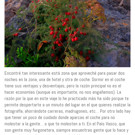
Encontré tan interesante está zona que aproveché para pasar dos
noches en la zona, una de hotel y otra de coche. Dormir en el coche
tiene sus ventajas y desventajas, pero la razón principal no es el
hacer economías (aunque es importante, no nos engañemos). La
razón por la que en este viaje lo he practicado más ha sido porque te
permite despertarte a un minuto del lugar en el que quieres realizar la
fotografía, ahorrándote carreras, madrugones, etc… Por otro lado hay
que tener un poco de cuidado donde aparcas el coche para no
molestar a la gente… o que te molesten a ti. En el País Vasco, que
son gente muy furgonetera, siempre encuentras gente que lo hace y