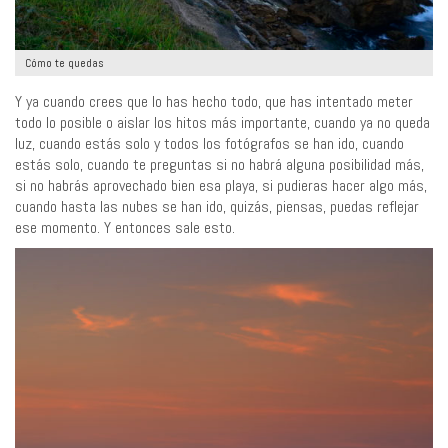
Cómo te quedas
Y ya cuando crees que lo has hecho todo, que has intentado meter
todo lo posible o aislar los hitos más importante, cuando ya no queda
luz, cuando estás solo y todos los fotógrafos se han ido, cuando
estás solo, cuando te preguntas si no habrá alguna posibilidad más,
si no habrás aprovechado bien esa playa, si pudieras hacer algo más,
cuando hasta las nubes se han ido, quizás, piensas, puedas reflejar
ese momento. Y entonces sale esto.